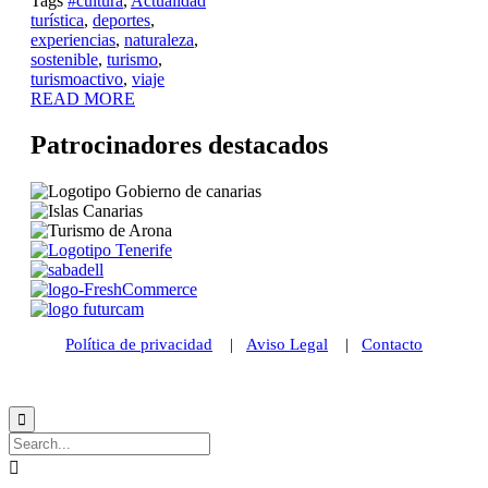
Tags
#cultura
,
Actualidad
turística
,
deportes
,
experiencias
,
naturaleza
,
sostenible
,
turismo
,
turismoactivo
,
viaje
READ MORE
Patrocinadores destacados
Política de privacidad
|
Aviso Legal
|
Contacto
© 2021 Futurismo Canarias

