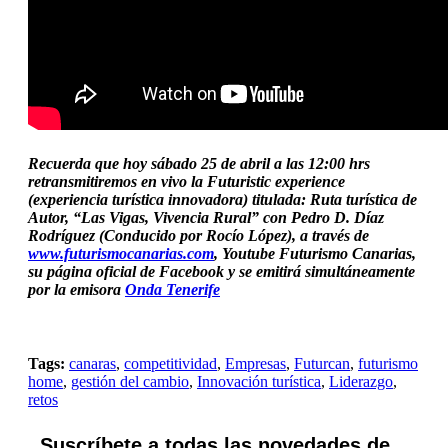
Recuerda que hoy sábado 25 de abril a las 12:00 hrs
retransmitiremos en vivo la Futuristic experience
(experiencia turística innovadora) titulada: Ruta turística de
Autor, “Las Vigas, Vivencia Rural” con Pedro D. Díaz
Rodríguez (Conducido por Rocío López), a través de
www.futurismocanarias.com
, Youtube Futurismo Canarias,
su página oficial de Facebook y s
e emitirá simultáneamente
por la emisora
Onda Tenerife
Tags:
canaras
,
competitividad
,
Empresas
,
Futurcan
,
futurismo
home
,
gestión del cambio
,
Innovación turística
,
Liderazgo
,
retos
Suscríbete a todas las novedades de