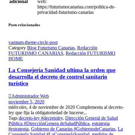
adicional
web:
https://futurismocanarias.com/politica-de-
privacidad-futurismo-canarias
Posts relacionados
vamtam-theme-circle-post
Category
Blog Futurismo Canarias
,
Redacción
FUTURISMO CANARIAS
,
Redacción FUTURISMO
HOME
La Consejería Sanidad ultima la orden que
desarrolla el decreto de control sanitario
turístico

Administrador Web
noviembre 5, 2020
miércoles, 4 de noviembre de 2020 Complementa al decreto-
ley que fija la obligatoriedad de hacerse...
Tags
decreto-ley #decretoley
,
Dirección General de Salud
Pública #DirecciónGenera deSaludPública
,
estrategia
#estrategia
,
Gobierno de Canarias #GobiernodeCanarias
,
La
Consejería Sanidad #LaConsejeríaSanidad
,
medidas de