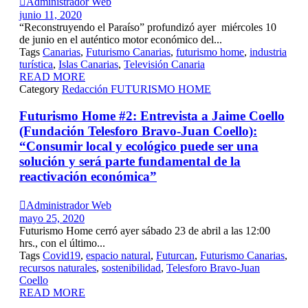

Administrador Web
junio 11, 2020
“Reconstruyendo el Paraíso” profundizó ayer miércoles 10
de junio en el auténtico motor económico del...
Tags
Canarias
,
Futurismo Canarias
,
futurismo home
,
industria
turística
,
Islas Canarias
,
Televisión Canaria
READ MORE
Category
Redacción FUTURISMO HOME
Futurismo Home #2: Entrevista a Jaime Coello
(Fundación Telesforo Bravo-Juan Coello):
“Consumir local y ecológico puede ser una
solución y será parte fundamental de la
reactivación económica”

Administrador Web
mayo 25, 2020
Futurismo Home cerró ayer sábado 23 de abril a las 12:00
hrs., con el último...
Tags
Covid19
,
espacio natural
,
Futurcan
,
Futurismo Canarias
,
recursos naturales
,
sostenibilidad
,
Telesforo Bravo-Juan
Coello
READ MORE