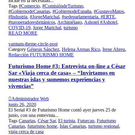
incide en la necesidad...
Tags
#Comercio
,
#ComisióndeTurismo
,
#GobiernodeCanarias
,
#GobiernodeEspaña
,
#GustavoMatos
,
#Industria
,
#JorgeMarichal
,
#sedeparlamentaria. #ERTE
,
#turoperadoresbritánicos
,
Archipiélago
,
Ashotel #Ashotel
,
COVID-19
,
Jorge Marichal
,
turismo
READ MORE
vamtam-theme-circle-post
Category
Génesis Sánchez
,
Helena Arenas Rico
,
Irene Abreu
,
Redacción FUTURISMO HOME
Futurismo Home #3: Entrevista on-line a César
Sar «Viaja cerca de casa» – “Invirtamos en
nuestras islas y sumemos experiencias y
vivencias”

Administrador Web
junio 26, 2020
El Serial #3 de Futurismo Home contó ayer jueves 25 de
junio, con una entrevista...
Tags
Canarias
,
César Sar
,
El turista
,
Futurcan
,
Futurismo
Canarias
,
futurismo home
,
Islas Canarias
,
turismo regional
,
viaja cerca de casa