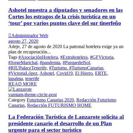
Ashotel muestra a diputados y senadores en las
Cortes los estragos de la crisis turística en un
‘tour’ por varios puntos clave del sur tinerfeño

Administrador Web
agosto 27, 2020
Adeje, 27 de agosto de 2020 La patronal hotelera exige ya un
plan de recuperación...
Tags
#AsociaciónHotelera
,
#Extrahotelera
,
#GFVictoria
,
#JorgeMarichal
,
#pandemia
,
#ParquedelSol
,
#RIUPalaceTenerife
,
#Turismo. #TurismoCanarias
,
#VictoriaLópez
,
Ashotel
,
Covid19
,
El Hierro
,
ERTE
,
lapalma
,
tenerife
READ MORE
vamtam-theme-circle-post
Category
Futurismo Canarias 2020
,
Redacción Futurismo
Canarias
,
Redacción FUTURISMO HOME
La Federación Turística de Lanzarote solicita al
presidente canario el desarrollo de un Plan
urgente para el sector turístico