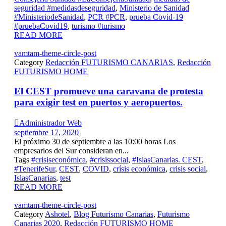
seguridad #medidasdeseguridad
,
Ministerio de Sanidad
#MinisteriodeSanidad
,
PCR #PCR
,
prueba Covid-19
#pruebaCovid19
,
turismo #turismo
READ MORE
vamtam-theme-circle-post
Category
Redacción FUTURISMO CANARIAS
,
Redacción
FUTURISMO HOME
El CEST promueve una caravana de protesta
para exigir test en puertos y aeropuertos.

Administrador Web
septiembre 17, 2020
El próximo 30 de septiembre a las 10:00 horas Los
empresarios del Sur consideran en...
Tags
#crisiseconómica
,
#crisissocial
,
#IslasCanarias. CEST
,
#TenerifeSur
,
CEST
,
COVID
,
crísis económica
,
crisis social
,
IslasCanarias
,
test
READ MORE
vamtam-theme-circle-post
Category
Ashotel
,
Blog Futurismo Canarias
,
Futurismo
Canarias 2020
,
Redacción FUTURISMO HOME