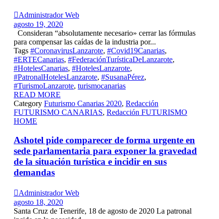

Administrador Web
agosto 19, 2020
Consideran “absolutamente necesario» cerrar las fórmulas
para compensar las caídas de la industria por...
Tags
#CoronavirusLanzarote
,
#Covid19Canarias
,
#ERTECanarias
,
#FederaciónTurísticaDeLanzarote
,
#HotelesCanarias
,
#HotelesLanzarote
,
#PatronalHotelesLanzarote
,
#SusanaPérez
,
#TurismoLanzarote
,
turismocanarias
READ MORE
Category
Futurismo Canarias 2020
,
Redacción
FUTURISMO CANARIAS
,
Redacción FUTURISMO
HOME
Ashotel pide comparecer de forma urgente en
sede parlamentaria para exponer la gravedad
de la situación turística e incidir en sus
demandas

Administrador Web
agosto 18, 2020
Santa Cruz de Tenerife, 18 de agosto de 2020 La patronal