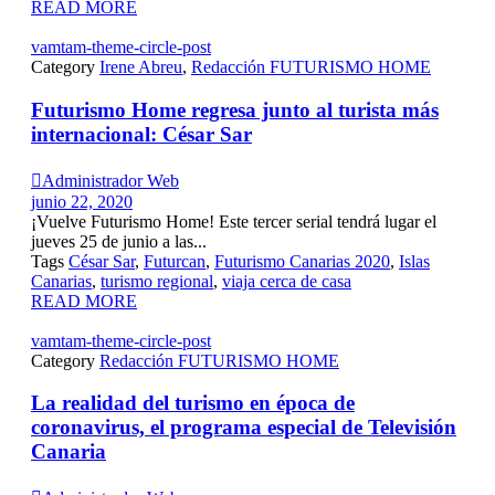
READ MORE
vamtam-theme-circle-post
Category
Irene Abreu
,
Redacción FUTURISMO HOME
Futurismo Home regresa junto al turista más
internacional: César Sar

Administrador Web
junio 22, 2020
¡Vuelve Futurismo Home! Este tercer serial tendrá lugar el
jueves 25 de junio a las...
Tags
César Sar
,
Futurcan
,
Futurismo Canarias 2020
,
Islas
Canarias
,
turismo regional
,
viaja cerca de casa
READ MORE
vamtam-theme-circle-post
Category
Redacción FUTURISMO HOME
La realidad del turismo en época de
coronavirus, el programa especial de Televisión
Canaria