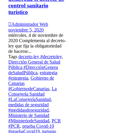
control sanitario
turístico

Administrador Web
noviembre 5, 2020
miércoles, 4 de noviembre de
2020 Complementa al decreto-
ley que fija la obligatoriedad
de hacerse...
Tags
decreto-ley #decretoley
,
Dirección General de Salud
Pública #DirecciónGenera
deSaludPública
,
estrategia
#estrategia
,
Gobierno de
Canarias
#GobiernodeCanarias
,
La
Consejería Sanidad
#LaConsejeríaSanidad
,
medidas de seguridad
#medidasdeseguridad
,
Ministerio de Sanidad
#MinisteriodeSanidad
,
PCR
#PCR
,
prueba Covid-19
#pruebaCovid19
,
turismo