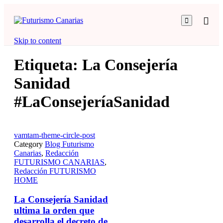

Skip to content
Etiqueta:
La Consejería
Sanidad
#LaConsejeríaSanidad
vamtam-theme-circle-post
Category
Blog Futurismo
Canarias
,
Redacción
FUTURISMO CANARIAS
,
Redacción FUTURISMO
HOME
La Consejería Sanidad
ultima la orden que
desarrolla el decreto de