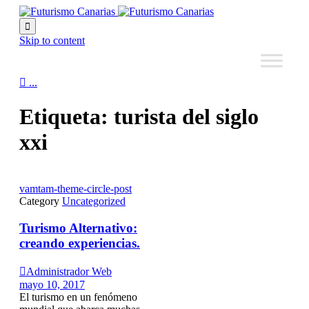

Skip to content

...
Etiqueta:
turista del siglo
xxi
vamtam-theme-circle-post
Category
Uncategorized
Turismo Alternativo:
creando experiencias.

Administrador Web
mayo 10, 2017
El turismo en un fenómeno