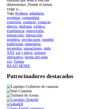
mundial que abarca muchas
dimensiones. Donde el turista
exige y...
Tags
#cultura
,
adaptarse
,
aventura
,
comunidad
,
conexión
,
contacto
,
contacto
directo
,
disfrutar
,
exótico
,
experiencia
,
innovación
,
interacción
,
interacción
postitiva
,
involucrarse
,
modelo
tradicional
,
naturaleza
,
recuerdos
,
sensaciones
,
siglo
XXI
,
sol y playa
,
turismo
alternativo
,
turista del siglo
xxi
,
Turitas
READ MORE
Patrocinadores destacados