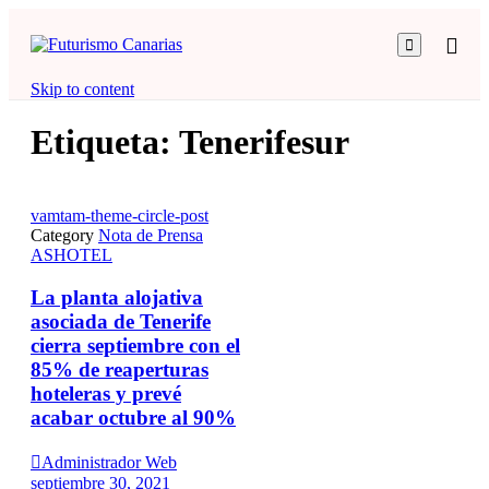

Skip to content
Etiqueta:
Tenerifesur
vamtam-theme-circle-post
Category
Nota de Prensa
ASHOTEL
La planta alojativa
asociada de Tenerife
cierra septiembre con el
85% de reaperturas
hoteleras y prevé
acabar octubre al 90%

Administrador Web
septiembre 30, 2021