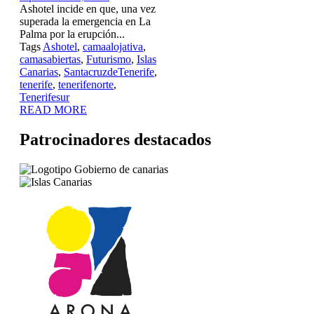
Ashotel incide en que, una vez
superada la emergencia en La
Palma por la erupción...
Tags
Ashotel
,
camaalojativa
,
camasabiertas
,
Futurismo
,
Islas
Canarias
,
SantacruzdeTenerife
,
tenerife
,
tenerifenorte
,
Tenerifesur
READ MORE
Patrocinadores destacados