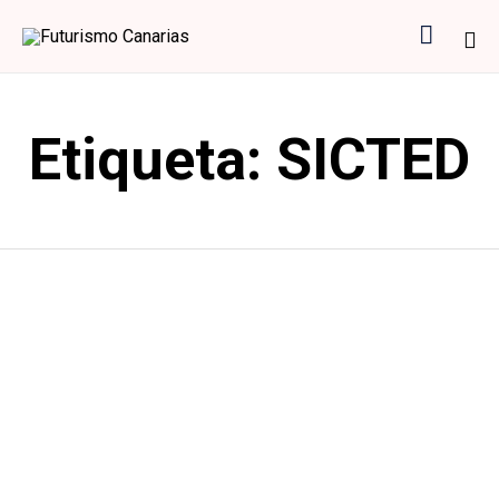

Sk
to
Etiqueta:
SICTED
co