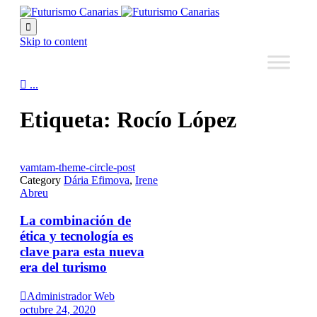

Skip to content

...
Etiqueta:
Rocío López
vamtam-theme-circle-post
Category
Dária Efimova
,
Irene
Abreu
La combinación de
ética y tecnología es
clave para esta nueva
era del turismo

Administrador Web
octubre 24, 2020