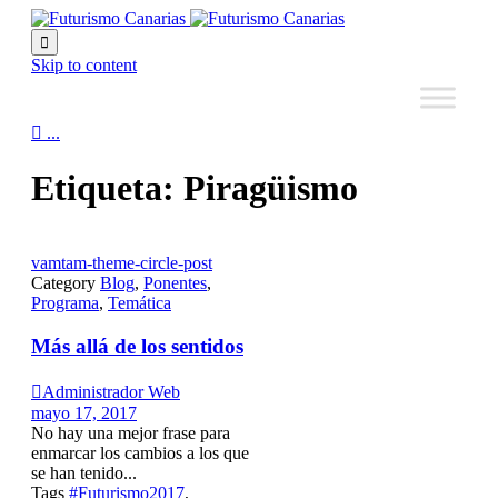

Skip to content

...
Etiqueta:
Piragüismo
vamtam-theme-circle-post
Category
Blog
,
Ponentes
,
Programa
,
Temática
Más allá de los sentidos

Administrador Web
mayo 17, 2017
No hay una mejor frase para
enmarcar los cambios a los que
se han tenido...
Tags
#Futurismo2017
,