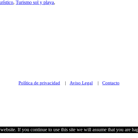
urístico
,
Turismo sol y playa
,
Política de privacidad
|
Aviso Legal
|
Contacto
© 2021 Futurismo Canarias
ebsite. If you continue to use this site we will assume that you are hap