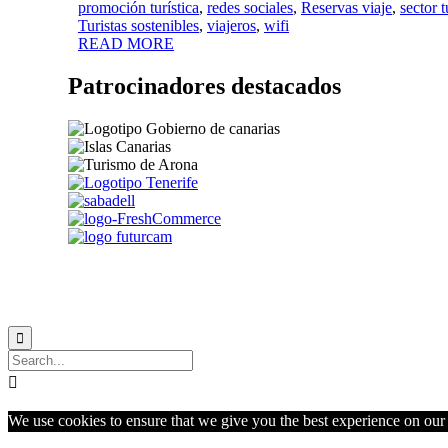
promoción turística
,
redes sociales
,
Reservas viaje
,
sector t
Turistas sostenibles
,
viajeros
,
wifi
READ MORE
Patrocinadores destacados


We use cookies to ensure that we give you the best experience on our w