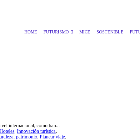
HOME
FUTURISMO
MICE
SOSTENIBLE
FUTU
ivel internacional, como han...
Hoteles
,
Innovación turística
,
uraleza
,
patrimonio
,
Planear viaje
,