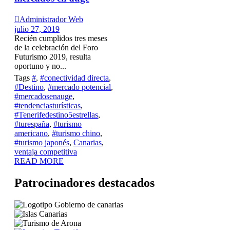

Administrador Web
julio 27, 2019
Recién cumplidos tres meses
de la celebración del Foro
Futurismo 2019, resulta
oportuno y no...
Tags
#
,
#conectividad directa
,
#Destino
,
#mercado potencial
,
#mercadosenauge
,
#tendenciasturísticas
,
#Tenerifedestino5estrellas
,
#turespaña
,
#turismo
americano
,
#turismo chino
,
#turismo japonés
,
Canarias
,
ventaja competitiva
READ MORE
Patrocinadores destacados