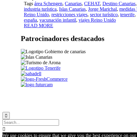
Tags
área Schengen
,
Canarias
,
CEHAT
,
Destino Canarias
industria turística
,
Islas Canarias
,
Jorge Marichal
,
medidas
Reino Unido
,
restricciones viajes
,
sector turístico
,
tenerife
,
españa
,
vacunación infantil
,
viajes Reino Unido
READ MORE
Patrocinadores destacados


We use cookies to ensure that we give you the best experience on our w