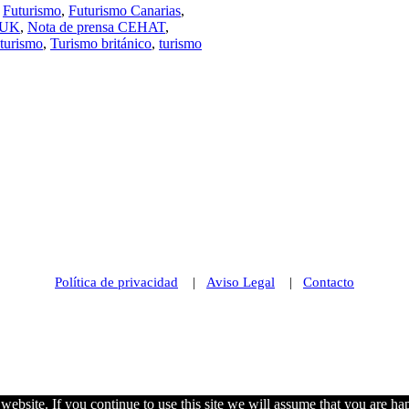
,
Futurismo
,
Futurismo Canarias
,
 UK
,
Nota de prensa CEHAT
,
turismo
,
Turismo británico
,
turismo
Política de privacidad
|
Aviso Legal
|
Contacto
© 2021 Futurismo Canarias
ebsite. If you continue to use this site we will assume that you are hap