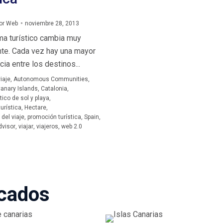
or Web
noviembre 28, 2013
ma turístico cambia muy
te. Cada vez hay una mayor
a entre los destinos...
iaje
,
Autonomous Communities
,
anary Islands
,
Catalonia
,
tico de sol y playa
,
urística
,
Hectare
,
 del viaje
,
promoción turística
,
Spain
,
dvisor
,
viajar
,
viajeros
,
web 2.0
acados