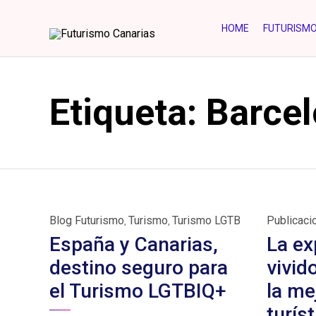
HOME
FUTURISM
Etiqueta:
Barce
Category
Category
Blog Futurismo
Turismo
Turismo LGTB
Publicaci
,
,
España y Canarias,
La ex
destino seguro para
vivid
el Turismo LGTBIQ+
la me
turíst