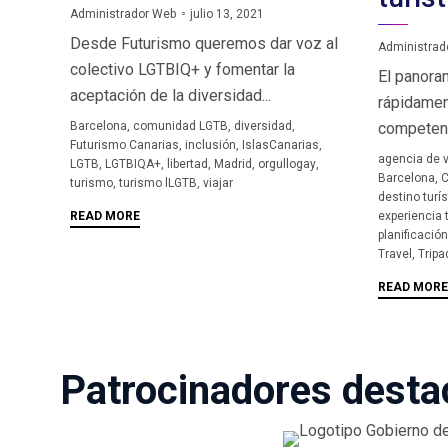
Administrador Web
julio 13, 2021
Desde Futurismo queremos dar voz al
Administrad
colectivo LGTBIQ+ y fomentar la
El panora
aceptación de la diversidad...
rápidamen
Tags
Barcelona
,
comunidad LGTB
,
diversidad
,
competenci
Futurismo Canarias
,
inclusión
,
IslasCanarias
,
Tags
agencia de v
LGTB
,
LGTBIQA+
,
libertad
,
Madrid
,
orgullogay
,
Barcelona
,
C
turismo
,
turismo lLGTB
,
viajar
destino turís
experiencia t
READ MORE
planificación
Travel
,
Tripa
READ MORE
Patrocinadores dest