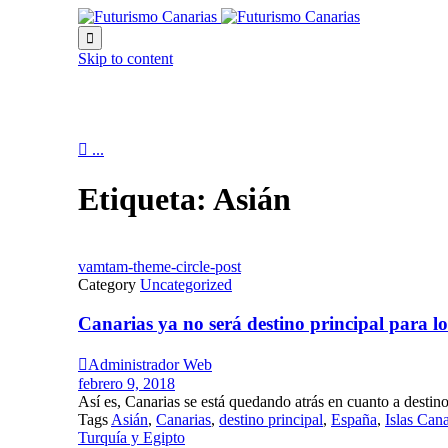

Skip to content

...
Etiqueta:
Asián
vamtam-theme-circle-post
Category
Uncategorized
Canarias ya no será destino principal para lo

Administrador Web
febrero 9, 2018
Así es, Canarias se está quedando atrás en cuanto a destino 
Tags
Asián
,
Canarias
,
destino principal
,
España
,
Islas Cana
Turquía y Egipto