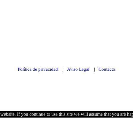
Política de privacidad
|
Aviso Legal
|
Contacto
© 2021 Futurismo Canarias
ebsite. If you continue to use this site we will assume that you are hap