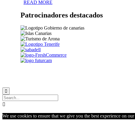
READ MORE
Patrocinadores destacados


We use cookies to ensure that we give you the best experience on our w