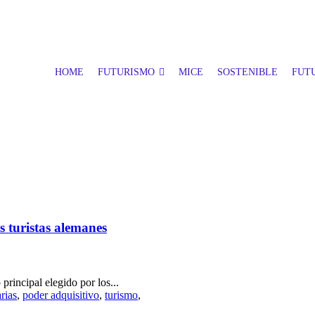
HOME
FUTURISMO
MICE
SOSTENIBLE
FUTU
s turistas alemanes
principal elegido por los...
rias
,
poder adquisitivo
,
turismo
,