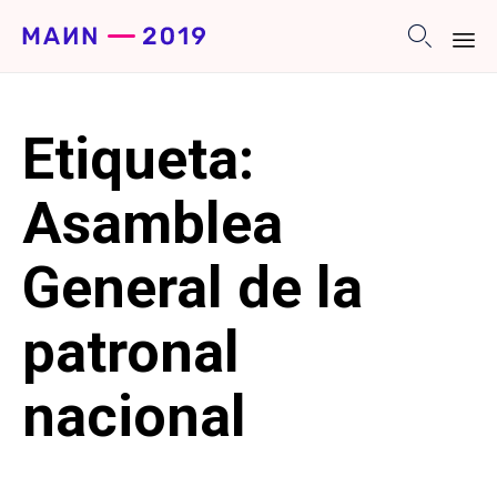

Sk
to
Etiqueta:
co
Asamblea
General de la
patronal
nacional