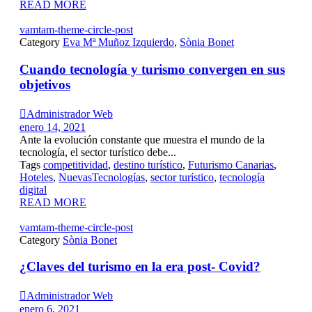
READ MORE
vamtam-theme-circle-post
Category
Eva Mª Muñoz Izquierdo
,
Sònia Bonet
Cuando tecnología y turismo convergen en sus
objetivos

Administrador Web
enero 14, 2021
Ante la evolución constante que muestra el mundo de la
tecnología, el sector turístico debe...
Tags
competitividad
,
destino turístico
,
Futurismo Canarias
,
Hoteles
,
NuevasTecnologías
,
sector turístico
,
tecnología
digital
READ MORE
vamtam-theme-circle-post
Category
Sònia Bonet
¿Claves del turismo en la era post- Covid?

Administrador Web
enero 6, 2021