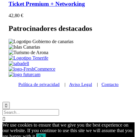
Ticket Premium + Networking
42,80
€
Patrocinadores destacados
Política de privacidad
|
Aviso Legal
|
Contacto
© 2021 Futurismo Canarias


We use cookies to ensure that we give you the best experience on
our website. If you continue to use this site we will assume that you
are happy with it.
Ok