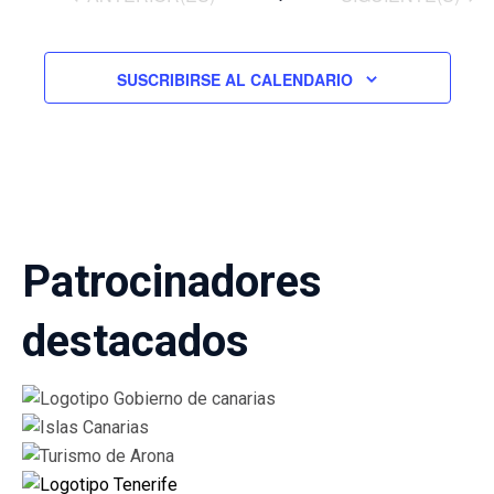
búsq
Eve
y
SUSCRIBIRSE AL CALENDARIO
vista
de
Event
Patrocinadores
destacados